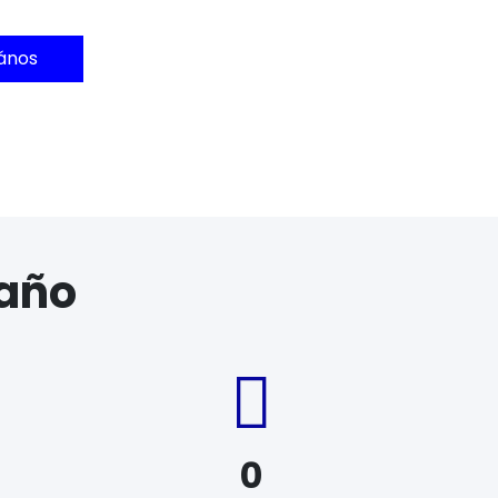
ános
 año
0