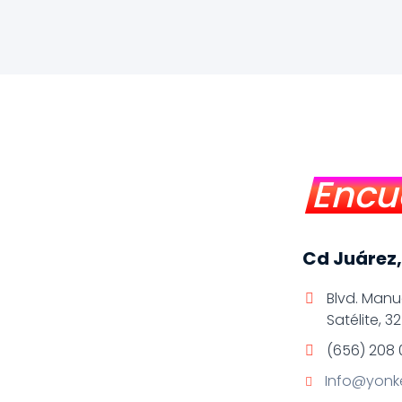
Encu
Cd Juárez
Blvd. Manu
Satélite, 3
(656) 208
Info@yonk