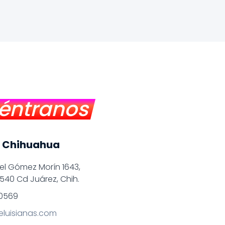
éntranos
, Chihuahua
el Gómez Morín 1643,
2540 Cd Juárez, Chih.
 0569
eluisianas.com