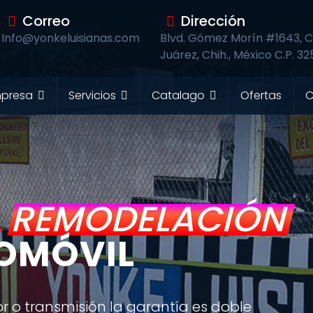
Correo
Dirección
Info@yonkeluisianas.com
Blvd. Gómez Morín #1643, Co
Juárez, Chih., México C.P. 3
presa
Servicios
Catalago
Ofertas
C
A
|
TOMÓVIL
 o transmisión la garantía es doble