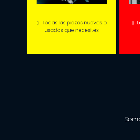
Todas las piezas nuevas o
L
usadas que necesites
Somo