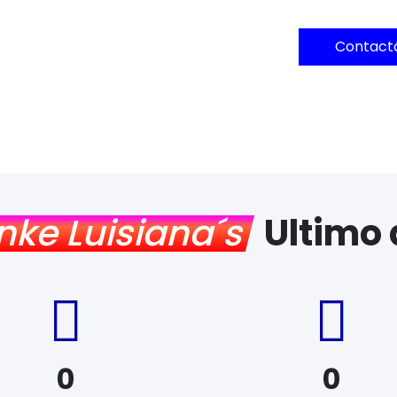
Contact
nke Luisiana´s
Ultimo
0
0