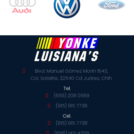
Blvd. Manuel Gómez Morín 1643,
Col. Satélite, 32540 Cd Juárez, Chih.
Tel.
(656) 208 0569
(915) 915 7738
Cel.
(915) 915 7738
(656) 143-4209