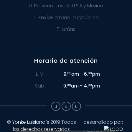
Proveedores de U.S.A y Mexico
Envíos a toda la república
Grúas
Horario de atención
L-V
9.
am - 6.
pm
00
00
Sab
9.
am - 4.
pm
00
00
©
Yonke Luisiana´s
2019
Todos
desarrollado por:
los derechos reservados