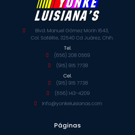
Blvd. Manuel Gómez Morín 1643,
Col. Satélite, 32540 Cd Juárez, Chih.
Tel.
(656) 208 0569
(915) 915 7738
Cel.
(915) 915 7738
(656) 143-4209
Info@yonkeluisianas.com
Páginas