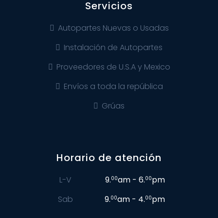
Servicios
Autopartes Nuevas o Usadas
Instalación de Autopartes
Proveedores de U.S.A y Mexico
Envíos a toda la república
Grúas
Horario de atención
L-V
9.
am - 6.
pm
00
00
Sab
9.
am - 4.
pm
00
00