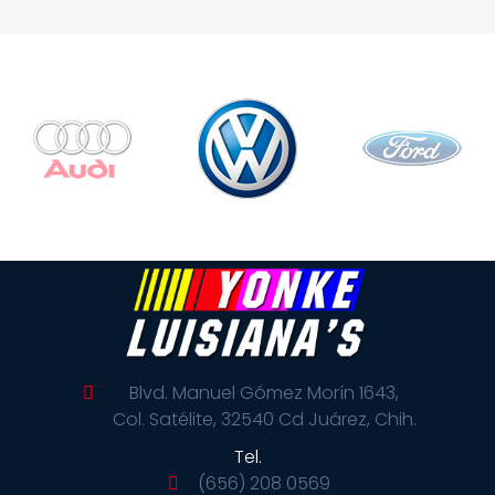
Blvd. Manuel Gómez Morín 1643,
Col. Satélite, 32540 Cd Juárez, Chih.
Tel.
(656) 208 0569